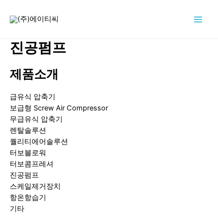
콘
텐
Main
츠
로
진공펌프
Men
건
너
제품소개
뛰
기
급유식 압축기
보급형 Screw Air Compressor
무급유식 압축기
렌탈솔루션
퀄리티에어솔루션
터보블로워
터보콤프레셔
진공펌프
스케일제거장치
항온항습기
기타