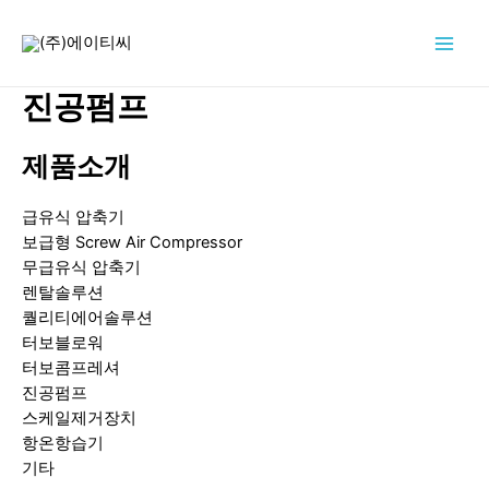
콘
텐
Main
츠
로
진공펌프
Men
건
너
제품소개
뛰
기
급유식 압축기
보급형 Screw Air Compressor
무급유식 압축기
렌탈솔루션
퀄리티에어솔루션
터보블로워
터보콤프레셔
진공펌프
스케일제거장치
항온항습기
기타