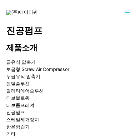
콘
텐
Main
츠
로
진공펌프
Men
건
너
제품소개
뛰
기
급유식 압축기
보급형 Screw Air Compressor
무급유식 압축기
렌탈솔루션
퀄리티에어솔루션
터보블로워
터보콤프레셔
진공펌프
스케일제거장치
항온항습기
기타