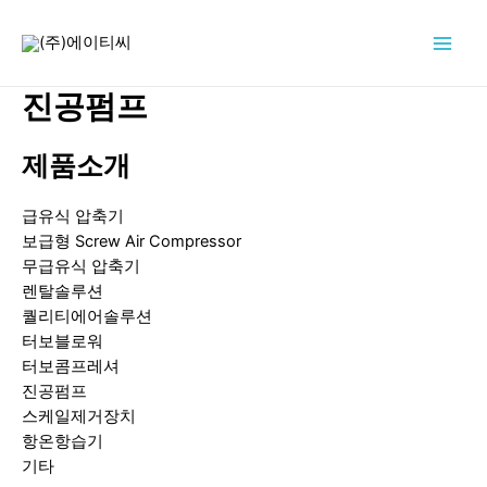
콘
텐
Main
츠
로
진공펌프
Men
건
너
제품소개
뛰
기
급유식 압축기
보급형 Screw Air Compressor
무급유식 압축기
렌탈솔루션
퀄리티에어솔루션
터보블로워
터보콤프레셔
진공펌프
스케일제거장치
항온항습기
기타