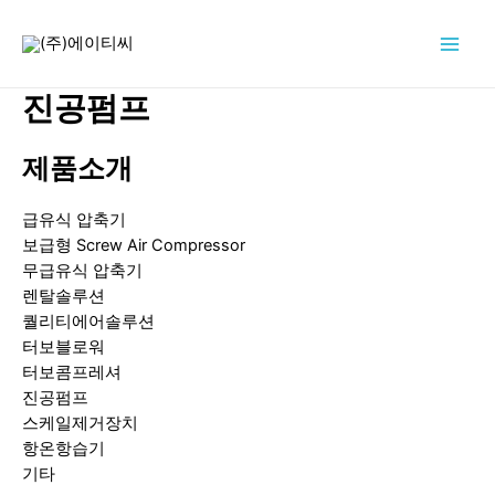
콘
텐
Main
츠
로
진공펌프
Men
건
너
제품소개
뛰
기
급유식 압축기
보급형 Screw Air Compressor
무급유식 압축기
렌탈솔루션
퀄리티에어솔루션
터보블로워
터보콤프레셔
진공펌프
스케일제거장치
항온항습기
기타