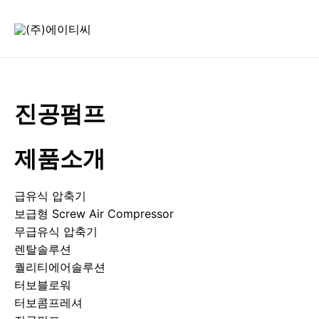
콘
텐
츠
로
건
너
진공펌프
뛰
기
제품소개
급유식 압축기
보급형 Screw Air Compressor
무급유식 압축기
렌탈솔루션
퀄리티에어솔루션
터보블로워
터보콤프레셔