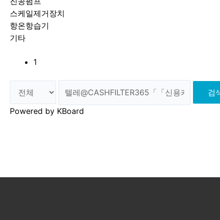
진공펌프
스케일제거장치
항온항습기
기타
1
검
Powered by KBoard