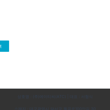
색
상호명 : (주)에이티씨(ATC) | 대표 : 서형식
소재지 : 대구광역시 달서구 월곡로100안길 30