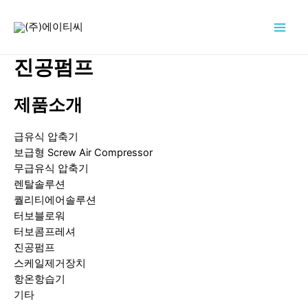
콘
텐
Main
츠
로
진공펌프
Men
건
너
제품소개
뛰
기
급유식 압축기
보급형 Screw Air Compressor
무급유식 압축기
렌탈솔루션
퀄리티에어솔루션
터보블로워
터보콤프레셔
진공펌프
스케일제거장치
항온항습기
기타