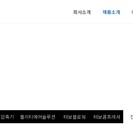
회사소개
제품소개
제품소개
 압축기
퀄리티에어솔루션
터보블로워
터보콤프레셔