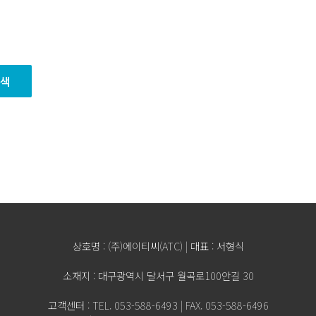
색
상호명 : (주)에이티씨(ATC) | 대표 : 서형식
소재지 : 대구광역시 달서구 월곡로100안길 30
고객센터 : TEL. 053-588-6493 | FAX. 053-588-6496