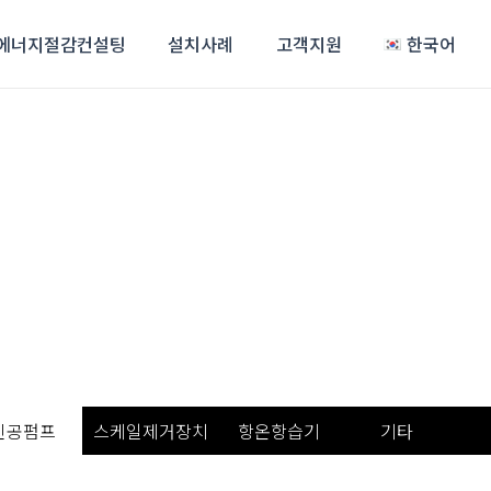
에너지절감컨설팅
설치사례
고객지원
한국어
진공펌프
스케일제거장치
항온항습기
기타