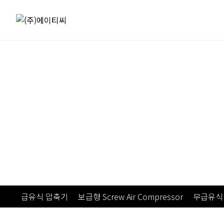
콘텐츠로
건너뛰기
급유식 압축기
보급형 Screw Air Compressor
무급유식