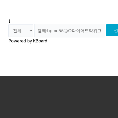
1
검
Powered by KBoard