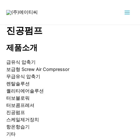
콘
텐
Main
츠
로
진공펌프
Men
건
너
제품소개
뛰
기
급유식 압축기
보급형 Screw Air Compressor
무급유식 압축기
렌탈솔루션
퀄리티에어솔루션
터보블로워
터보콤프레셔
진공펌프
스케일제거장치
항온항습기
기타