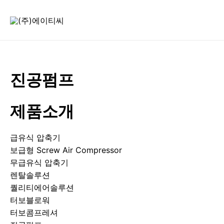
콘
텐
츠
로
건
너
진공펌프
뛰
기
제품소개
급유식 압축기
보급형 Screw Air Compressor
무급유식 압축기
렌탈솔루션
퀄리티에어솔루션
터보블로워
터보콤프레셔