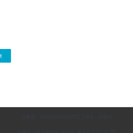
색
상호명 : (주)에이티씨(ATC) | 대표 : 서형식
소재지 : 대구광역시 달서구 월곡로100안길 30