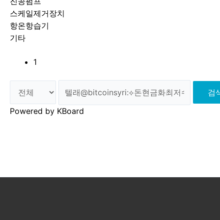
진공펌프
스케일제거장치
항온항습기
기타
1
검
Powered by KBoard