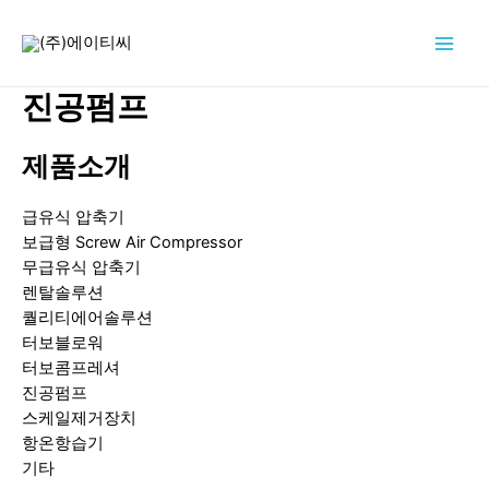
콘
텐
Main
츠
로
진공펌프
Men
건
너
제품소개
뛰
기
급유식 압축기
보급형 Screw Air Compressor
무급유식 압축기
렌탈솔루션
퀄리티에어솔루션
터보블로워
터보콤프레셔
진공펌프
스케일제거장치
항온항습기
기타