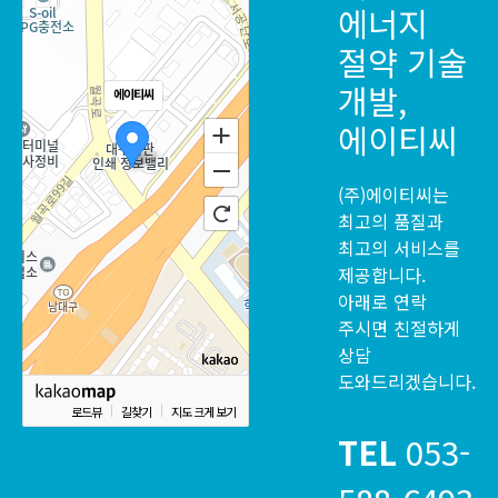
에너지
절약 기술
개발,
에이티씨
에이티씨
(주)에이티씨는
최고의 품질과
최고의 서비스를
제공합니다.
아래로 연락
주시면 친절하게
상담
도와드리겠습니다.
로드뷰
길찾기
지도 크게 보기
TEL
053-